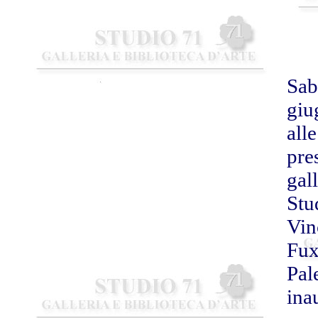
Sab
giu
all
pre
gal
Stu
Vin
Fux
Pal
ina