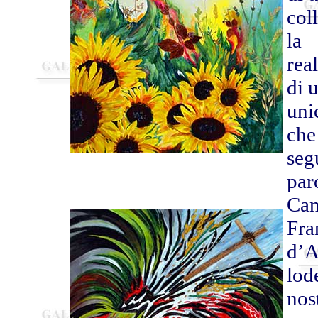
coll
la
rea
di 
uni
che
seg
par
Can
Fra
d’As
lod
nos