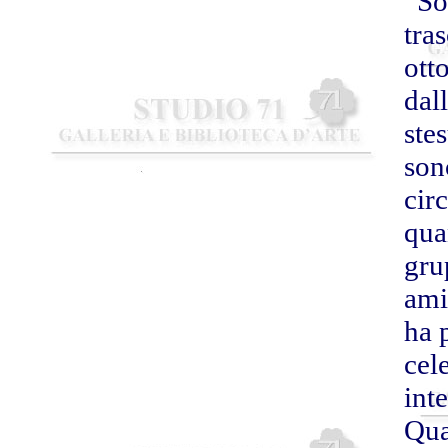
“S
tras
ott
dal
ste
son
cir
qua
gru
amic
ha 
cel
inte
Qua