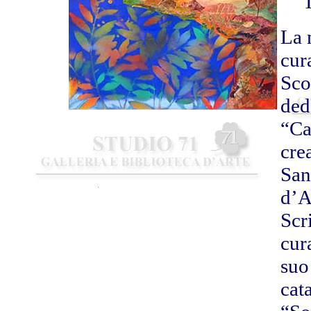
T
La 
cur
Sco
ded
“Ca
cre
San
d’A
Scr
cur
suo
cat