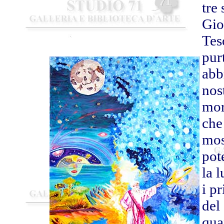
tre
Gio
Tes
pur
abb
nos
mor
che
mos
pot
la 
i p
del
qua