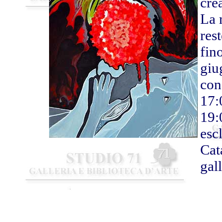
cre
La 
res
fin
giu
con
17:
19:
escl
Cat
gall