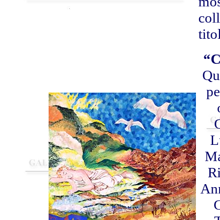
mos
coll
tito
“C
Qu
pe
G
L
Ma
R
Ann