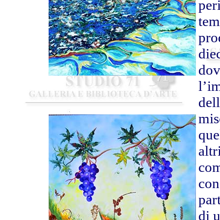
per
te
pro
diec
dov
l’i
del
mis
que
alt
co
con
par
di 