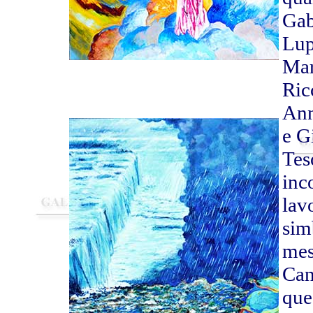
Gab
Lup
Mar
Ric
Ann
e G
Teso
inc
lav
sim
mes
Can
que