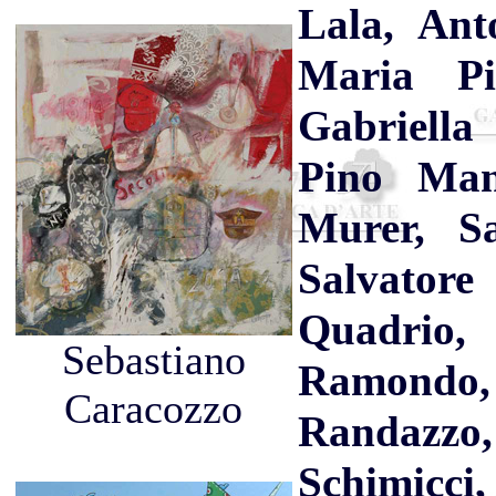
Lala, Ant
Maria Pi
Gabriell
Pino Man
Murer, Sa
Salvatore
Quadrio
Sebastiano
Ramond
Caracozzo
Randazzo
Schimicc