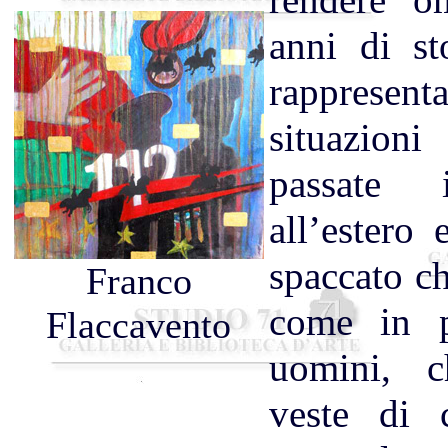
rendere o
anni di st
rappresen
situazio
passate 
all’estero
spaccato c
Franco
come in p
Flaccavento
uomini, 
veste di c
m