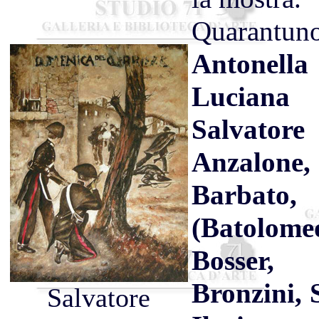
Quarant
Antonell
Lucian
Salvatore
Anzalo
Barbat
(Batolom
Bosser,
Bronzini, 
Salvatore