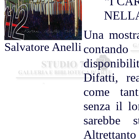
“I CA
NELLA
Una mostra
Salvatore Anelli
conta
disponibili
Difatti, re
come tanti
senza il l
sarebbe st
Altrettant