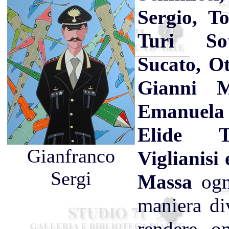
Sergio, T
Turi Sot
Sucato, Ot
Gianni M
Emanuel
Elide T
Gianfranco
Viglianisi
Sergi
Massa
ogn
maniera di