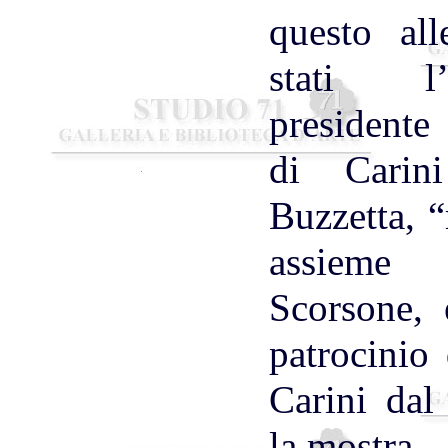
questo all
stati l’
president
di Carin
Buzzetta, 
assieme 
Scorsone, 
patrocinio
Carini dal
la mostra.