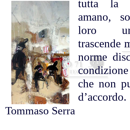
tutta la 
amano, so
loro u
trascende m
norme disc
condizion
che non pu
d’accordo.
Tommaso Serra