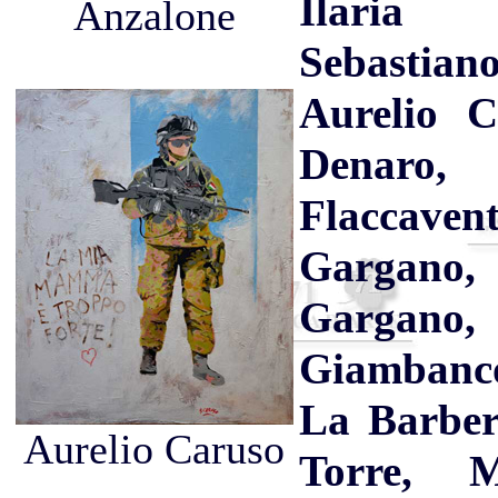
Ilari
Anzalone
Sebastia
Aurelio C
Denar
Flaccave
Gargano
Garga
Giambanc
La Barber
Aurelio Caruso
Torre, M