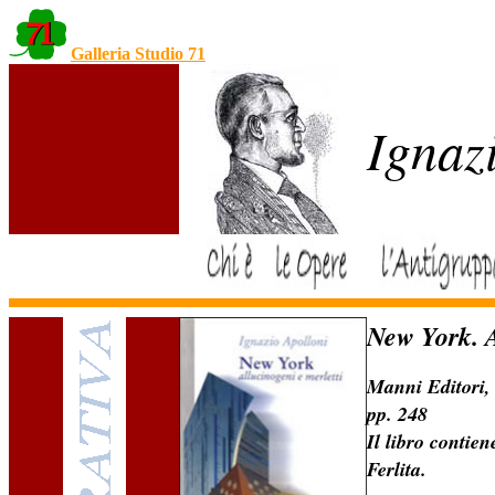
Galleria Studio 71
Ignaz
New York. A
Manni Editori,
pp. 248
Il libro contie
Ferlita.