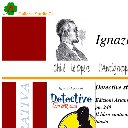
Galleria Studio 71
Ignaz
Detective s
Edizioni Arian
pp. 240
Il libro conti
Stasio