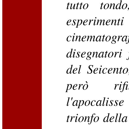
tutto tond
esperimenti
cinematog
disegnatori
del Seicento
però rif
l'apocalis
trionfo dell