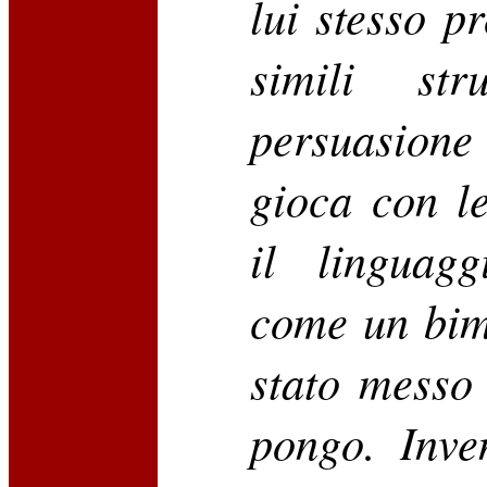
lui stesso p
simili str
persuasion
gioca con l
il linguagg
come un bim
stato messo
pongo. Inve