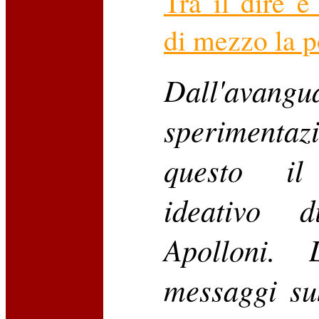
Tra il dire e
di mezzo la p
Dall'avangu
sperimentaz
questo il
ideativo d
Apolloni. 
messaggi su