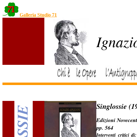
Galleria Studio 71
Ignazi
Singlossie (
Edizioni Novecen
pp. 564
Interventi critici di