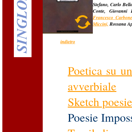
Stefano, Carlo Bello
Conte, Giovanni 
Francesco Carbon
Miccini,
Rossana Api
indietro
Poetica su u
avverbiale
Sketch poesi
Poesie Imposs