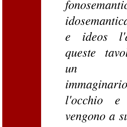
fonosema
idosemantica
e ideos l'
queste tavo
un pe
immaginar
l'occhio 
vengono a s