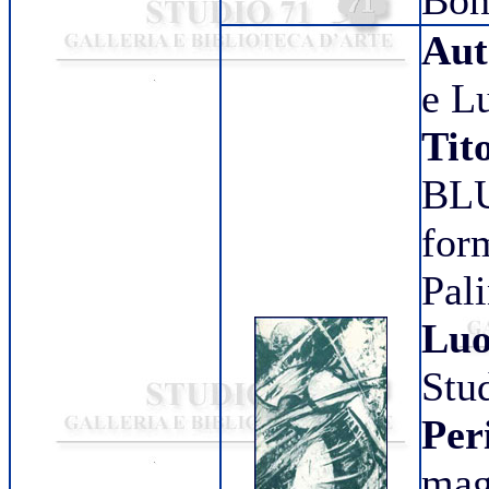
Bon
Aut
e L
Tit
BL
for
Pal
Luo
Stu
Per
mag