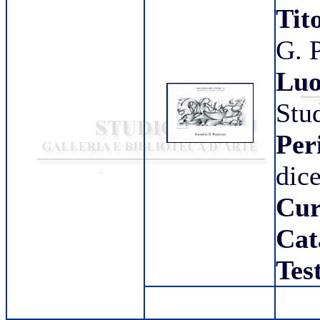
Tit
G.
Luo
Stu
Per
dic
Cur
Cat
Tes