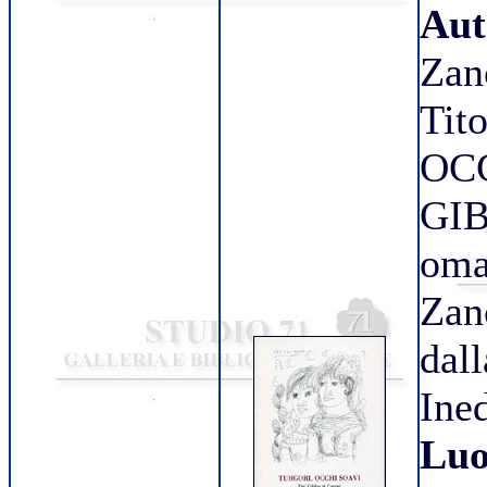
Aut
Zan
Tit
OCC
GIB
oma
Zan
dal
Ine
Luo