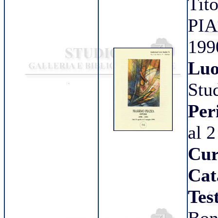
Tit
PIA
199
Luo
Stu
Per
al 
Cur
Cat
Tes