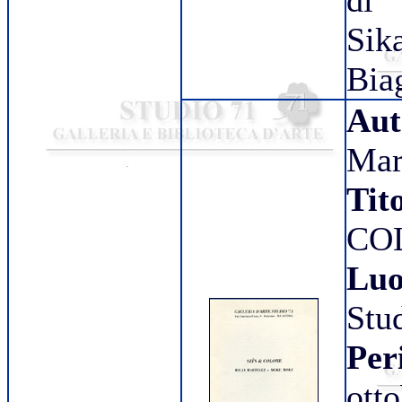
di 
Sika
Bia
Aut
Mar
Tit
CO
Luo
Stu
Per
ott