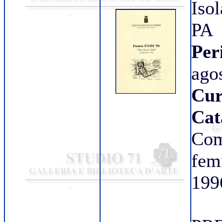
Iso
PA
Per
ago
Cur
Cat
Com
fe
199