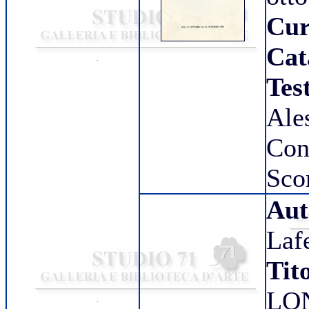
Cur
Cat
Test
Ale
Con
Sco
Aut
Laf
Tit
LO