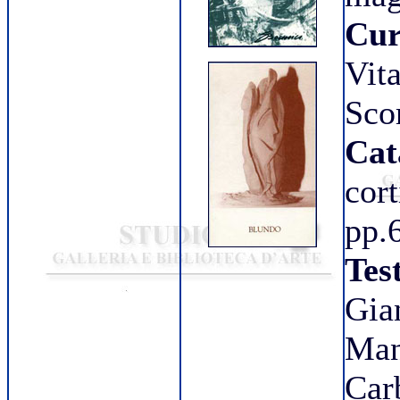
Cur
Vi
Sco
Ca
cort
pp.
Te
Gia
Man
Ca