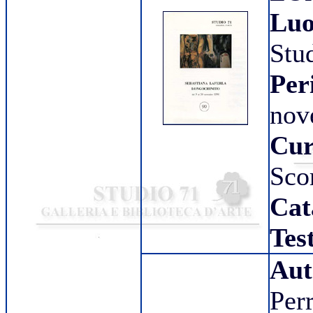
Lu
Stu
Per
nov
Cur
Sco
Cat
Tes
Aut
Per