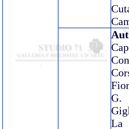
Cu
Cam
Aut
Cap
Co
Cor
Fio
G.
Gigl
La