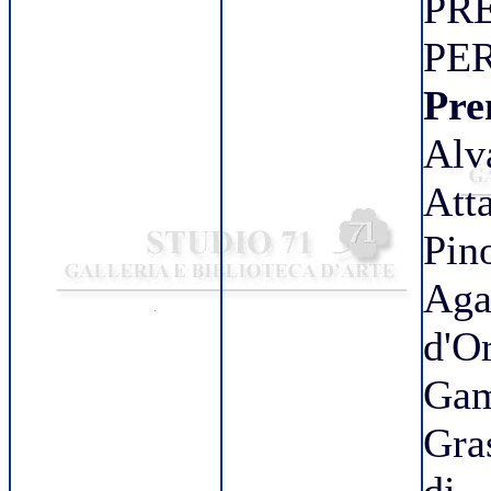
PR
PER
Pre
Alv
Att
Pin
Ag
d'
Ga
Gra