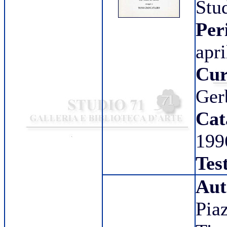
Stu
Per
apri
Cur
Ger
Cat
199
Tes
Aut
Pia