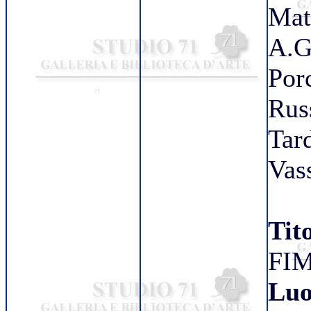
Mat
A.G
Porc
Rus
Tar
Vass
Tit
FIM
Luo