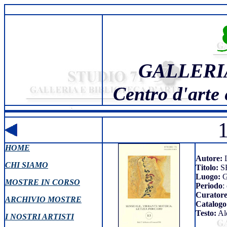
GALLERI
Centro d'arte 
HOME
Autore:
L
CHI SIAMO
Titolo:
S
Luogo:
G
MOSTRE IN CORSO
Periodo
:
Curator
ARCHIVIO MOSTRE
Catalogo
Testo:
Al
I NOSTRI ARTISTI