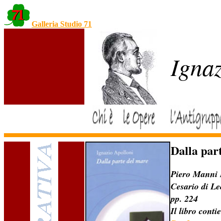
Galleria Studio 71
Ignaz
Dalla par
Piero Manni E
Cesario di L
pp. 224
Il libro cont