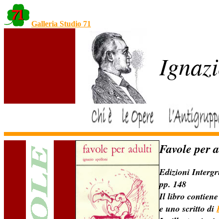
Galleria Studio 71
Ignazi
Favole per a
Edizioni Interg
pp. 148
Il libro contien
e uno scritto di